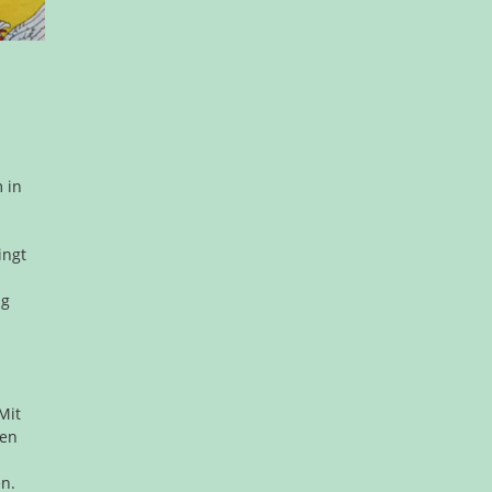
 in
ingt
ag
Mit
den
n.