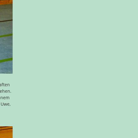
aften
gehen.
einem
 Uwe,