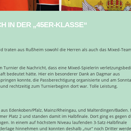
H IN DER „45ER-KLASSE“
id traten aus Rußheim sowohl die Herren als auch das Mixed-Team
 Turnier die Nachricht, dass eine Mixed-Spielerin verletzungsbed
haft bedeutet hätte. Hier ein besonderer Dank an Dagmar aus
ringen konnte, die Passberechtigung organisierte und am Sonnt
 und rechtzeitig zum Turnierbeginn dort war. Tolle Leistung.
 aus Edenkoben/Pfalz, Mainz/Rheingau, und Malterdingen/Baden. 
er Platz 2 und standen damit im Halbfinale. Dort ging es gegen 
gen. In einem auf höchstem Niveau laufenden 3-Satz-Halbfinale
erlage hinnehmen und konnten deshalb „nur“ noch Dritter werde