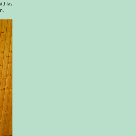
tthias
en.