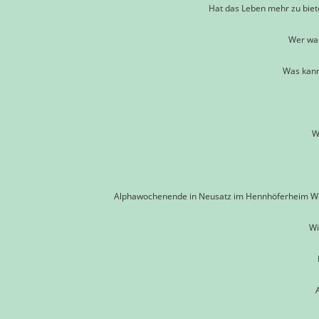
Hat das Leben mehr zu bie
Wer war
Was kann
W
Alphawochenende in Neusatz im Hennhöferheim Wer is
Wi