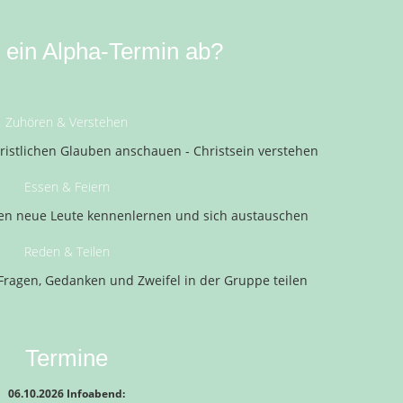
t ein Alpha-Termin ab?
Zuhören & Verstehen
ristlichen Glauben anschauen - Christsein verstehen
Essen & Feiern
n neue Leute kennenlernen und sich austauschen
Reden & Teilen
Fragen, Gedanken und Zweifel in der Gruppe teilen
Termine
06.10.2026 Infoabend: