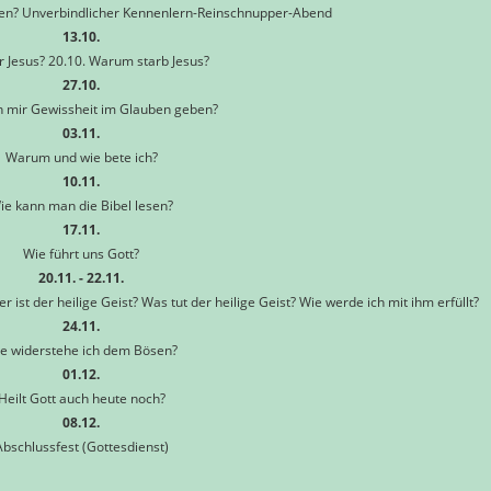
ten? Unverbindlicher Kennenlern-Reinschnupper-Abend
13.10.
 Jesus? 20.10. Warum starb Jesus?
27.10.
 mir Gewissheit im Glauben geben?
03.11.
Warum und wie bete ich?
10.11.
ie kann man die Bibel lesen?
17.11.
Wie führt uns Gott?
20.11. - 22.11.
t der heilige Geist? Was tut der heilige Geist? Wie werde ich mit ihm erfüllt?
24.11.
e widerstehe ich dem Bösen?
01.12.
Heilt Gott auch heute noch?
08.12.
Abschlussfest (Gottesdienst)